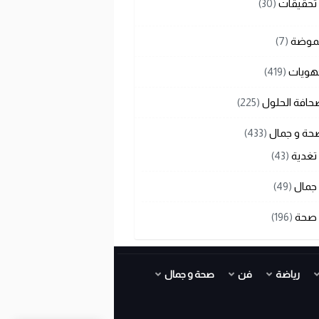
تحقيقات
(30)
لموضة
(7)
هويات
(419)
حافة الحلول
(225)
حة و جمال
(433)
تغدية
(43)
جمال
(49)
صحة
(196)
رياضة
فن
صحة و جمال