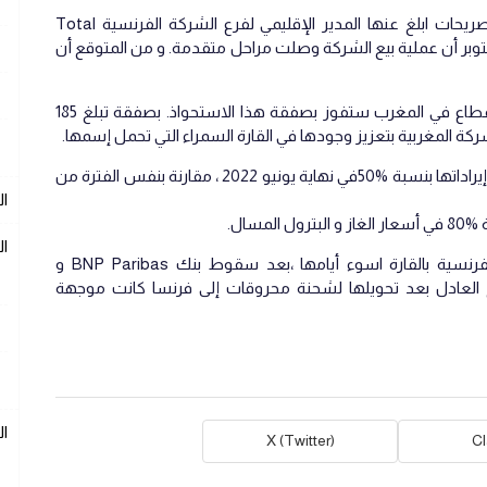
كشفت وسائل إعلام محلية موريتانية عن تصريحات ابلغ عنها المدير الإقليمي لفرع الشركة الفرنسية Total
ركة يوم 25 أكتوبر أن عملية بيع الشركة وصلت مراحل متقدمة. و من المتوقع أن
و من المؤكد ان مجموعة Afriquia الرائدة بالقطاع في المغرب ستفوز بصفقة هذا الاستحواذ. بصفقة تبلغ 185
ة المغربية بتعزيز وجودها في القارة السمراء التي تحمل إسمها.
وتجدر الإشارة إلى أن إفريقيا شهدت زيادة في إيراداتها بنسبة %50في نهاية يونيو 2022 ، مقارنة بنفس الفترة من
ال
مسال.
ال
هذا في الوقت الذي تعيش فيه الشركات الفرنسية بالقارة اسوء أيامها ،بعد سقوط بنك BNP Paribas و
العادل بعد تحويلها لشحنة محروقات إلى فرنسا كانت موجهة
ا
X (Twitter)
C