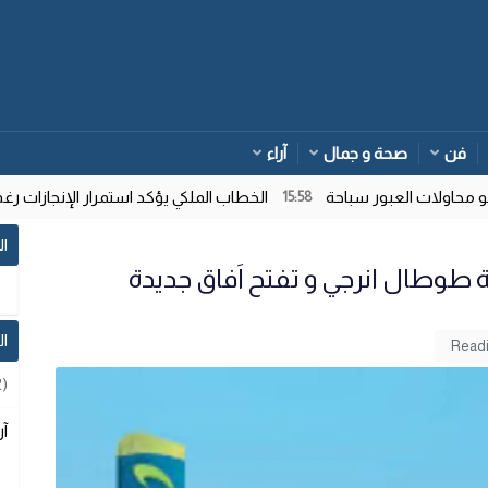
فن
صحة و جمال
آراء
اولات العبور سباحة
الخطاب الملكي يؤكد استمرار الإنجازات رغم 
15:58
ال
 طوطال انرجي و تفتح اَفاق جديدة
ا
2)
آر