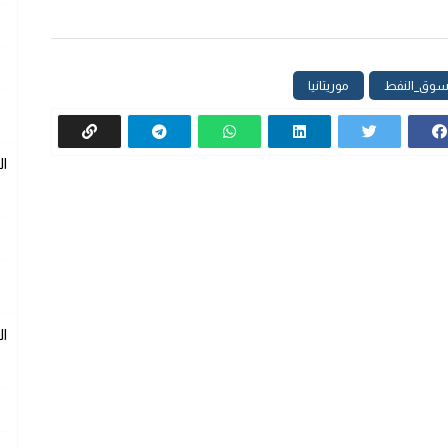
وق_النفط
موريتانيا
ا
ا