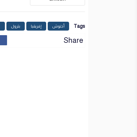
Tags
أخنوش
إفريقيا
بترول
س
Share