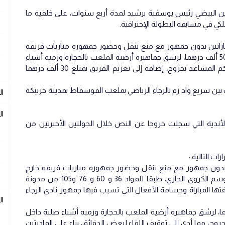
لدين البيضي رئيس يوسفية برشيد لمدة أربع سنوات، على خلفية ما
لكي في مسابقة البطولة الإحترافية.
مباراتين بدون جمهور مع منع تنقل وحضور جمهوره مباريات فريقه
خارج الميدان تغريم فريق الرجاء الرياضي مبلغ 50 ألف درهما، لرشق جماهيره أرضية الملعب بالحجارة ورميه أشياء
صلبة داخل رقعة الملعب نتج عنها إصابة الحكم المساعد بجروح، إضافة إلى تغريم الفريق بمبلغ 30 ألف درهما
ت بين سريع واد زم بالرجاء الرياضي بملعب الفوسفاط بمدينة خريبكة
ال
ال
أندية التي سجلت خروجا عن النص خلال الجولتين الأخيرتين من
ات التالية :
تين بدون جمهور مع منع تنقل وحضور جمهوره مباريات فريقه خارج
الميدان وذلك لما تبقى من المباريات من الموسم الكروي الجاري، طبقا للمواد 36 و 60 و 76 و105 من مدونة
تها المباراة وجسامة الأفعال التي تسبب فيها جمهور نادي الرجاء
ا
لرجاء الرياضي مبلغ 50 ألف درهما، لرشق جماهيره أرضية الملعب بالحجارة ورميه أشياء صلبة داخل
وح، مما أدى إلى توقيف اللقاء لبعض الدقائق، بناء على الماديتين