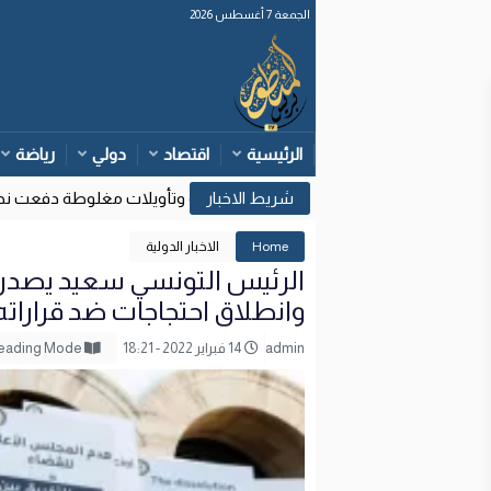
الجمعة 7 أغسطس 2026
الرئيسية
اقتصاد
دولي
رياضة
وزارة الداخلية: قرارات قضائية إسبانية وتأويلات مغلوطة دفعت نحو م
17:
Home
الاخبار الدولية
الرئيس التونسي سعيد يصدر 
وانطلاق احتجاجات ضد قراراته
admin
14 فبراير 2022 - 18:21
Reading Mode