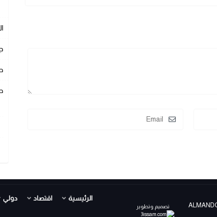
ا
ج
ص
ص
الرئيسية
اقتصاد
دولي
ALMANDOUR TV PR ©
تصميم وتطوير