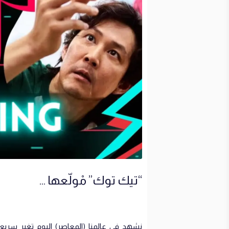
“تيك توك” مْولّعها …
نشهد في عالمنا (المعاصر) اليوم تغير سريع