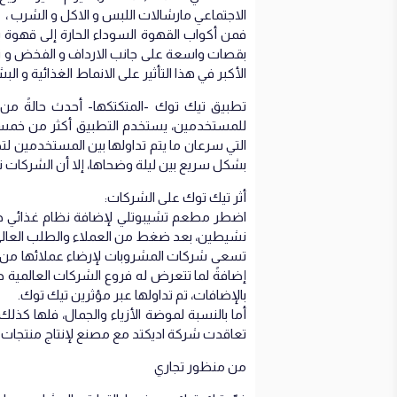
الاجتماعي مارشالات اللبس و الاكل و الشرب ،
فمن أكواب القهوة السوداء الحارة إلى قهوة 
بقصات واسعة على جانب الارداف و الفخض و رُك
الأكبر في هذا التأثير على الانماط الغذائية و ا
تطبيق تيك توك -المتكتكها- أحدث حالةً من ا
للمستخدمين، يستخدم التطبيق أكثر من خمسي
التي سرعان ما يتم تداولها بين المستخدمين لت
بشكل سريع بين ليلة وضحاها، إلا أن الشركات تر
أثر تيك توك على الشركات:
اضطر مطعم تشيبوتلي لإضافة نظام غذائي جد
نشيطين، بعد ضغط من العملاء والطلب العالي
تسعى شركات المشروبات لإرضاء عملائها من ق
إضافةً لما تتعرض له فروع الشركات العالمية 
بالإضافات، تم تداولها عبر مؤثرين تيك توك.
أما بالنسبة لموضة الأزياء والجمال، فلها كذ
تعاقدت شركة اديكتد مع مصنع لإنتاج منتجات جديدة كل 12 يوم تتبعا لتسارع الت
من منظور تجاري