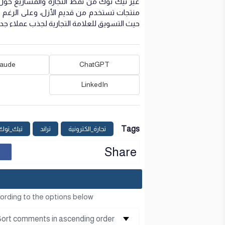
غيّر تيك توك من نمط التجارة والمشاريع حول 
منتجات تستخدم من قديم الأزل، وعلى الرغم م
حيث التسويق للعلامة التجارية لجذب عملاء جد
laude
ChatGPT
LinkedIn
Tags
تجارة_الكترونية
تراند
تيك_توك
Share
ording to the options below