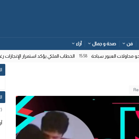
فن
صحة و جمال
آراء
اولات العبور سباحة
الخطاب الملكي يؤكد استمرار الإنجازات رغم ت
15:58
ال
ا
2)
آر