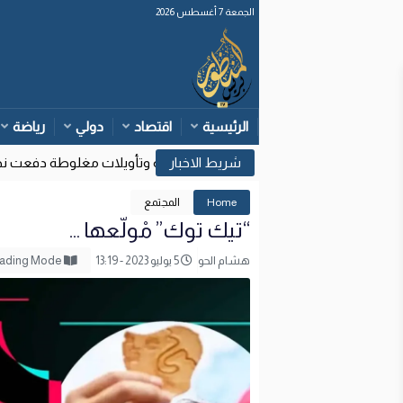
الجمعة 7 أغسطس 2026
الرئيسية
اقتصاد
دولي
رياضة
وزارة الداخلية: قرارات قضائية إسبانية وتأويلات مغلوطة دفعت نحو مح
17
Home
المجتمع
“تيك توك” مْولّعها …
هشام الحو
5 يوليو 2023 - 13:19
Reading Mode