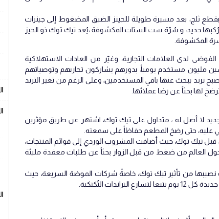
بقطع ثلج، بعد مسيرة طويلة للجينز الضيق المضغوط إلى جينزات
بها حديد، و سُرّة ست الستات المكشوفة ،يُعد تيك توك ذو الحيز
لبشرة المكشوفة.
لفوضى لدى العلامات التجارية، وغيّر من العادات الاستهلاكية
ن مليون مستخدم يومياً، بدورهم يشاركون تجاربهم وتوصياتهم
صبح ترند يبحث عنها باقي المستخدمين، وعلى الرغم من تغير الترند
ال
ضخ لها بحثاً عن رضا عملائها.
ال
يد لا أصل له ، متداول على تيك توك، اشتهر عن طريق مؤثرين
 عليه، حتى رضخ المطعم حفاظاً على سمعته.
بل تيك توك، حيث أضافت المشروب الوردي إلى قوائم المنتجات،
حول العالم من ضغط من قبل الزوار بحثاً عن طلبات معقدة مليئة
لك نصيبها من تأثير تيك توك، خاصةً شركات الموضة السريعة، حيث
راندات التُكتكية.
ا