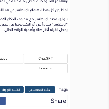
اوبنهايمر المنبوذ حيث امضى بقية حياته في المنفى ا
لماذا إذن كل هذا الاهتمام باوبنهايمر في هذا ال
تتوازى قصة اوبنهايمر مع مخاوف الذكاء الاصط
“اوبنهايمر” تحذيراً عن أثر التكنولوجيا في عص
يجعل الفيلم أكثر صلة وأهمية للواقع الحالي.
laude
ChatGPT
LinkedIn
Tags
الذكاء_الاصطناعي
القنبلة_النووية
Share