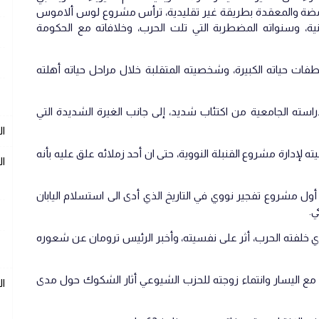
الغامضة والمعقدة بطريقة غير تقليدية، ترأس مشروع لوس ألاموس
لثانية، وسنواته المضطربة التي تلت الحرب، وخلافاته مع الحكومة
فات حياته الكبيرة، وشخصيته المتقلبة خلال مراحل حياته أهلته
راسته الجامعية من اكتئاب شديد، إلى جانب الغيرة الشديدة التي
ال
دارة مشروع القنبلة النووية، حتى ان أحد زملائه علق عليه بأنه
ال
 أول مشروع تفجير نووي في التاريخ الذي أدى الى استسلام اليابان
ي.
لذي خلفته الحرب، أثر على نفسيته، وأخبر الرئيس ترومان عن شعوره
مع اليسار وانتماء زوجته للحزب الشيوعي أثار الشكوك حول مدى
ا