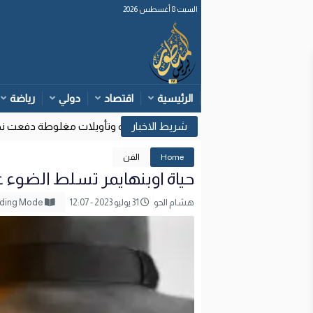
السبت 8 أغسطس 2026
الرئيسية
اقتصاد
دولي
رياضة
وزارة الداخلية: قرارات قضائية إسبانية وتأويلات مغلوطة دفعت نحو م
17:
Home
الفن
حياة اوبنهايمر تسلط الضوء 
هشام الحو
31 يوليو 2023 - 12:07
Reading Mode