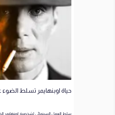
حياة اوبنهايمر تسلط الضوء 
سلط العمل السينمائي لشخصية اوبنهايمر الضوء ع