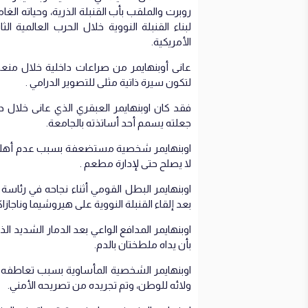
روبرت والملقب بأب القنبلة الذرية، وحياته 
لبناء القنبلة النووية خلال الحرب العالمية ا
الأمريكية.
عانى أوبنهايمر من صراعات داخلية خلال منعط
لتكون سيرة ذاتية مثلى للتصوير الدرامي .
فقد كان اوبنهايمر العبقري الذي عانى خلال د
جعلته يسمم أحد أساتذته بالجامعة.
اوبنهايمر شخصية مستضعفة بسبب عدم أهليته لإ
لا يصلح حتى لإدارة مطعم .
اوبنهايمر البطل القومي أثناء نجاحه في رئاسة
بعد إلقاء القنبلة النووية على هيروشيما وناجازاك
اوبنهايمر المدافع الواعي بعد الدمار الشديد ا
بأن يداه ملطختان بالدم.
اوبنهايمر الشخصية المأساوية بسبب تعاطفه 
ولائه للوطن، وتم تجريده من تصريحه الأمني.