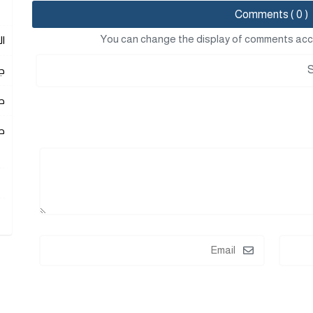
Comments ( 0 )
You can change the display of comments acc
ا
ج
ص
ص