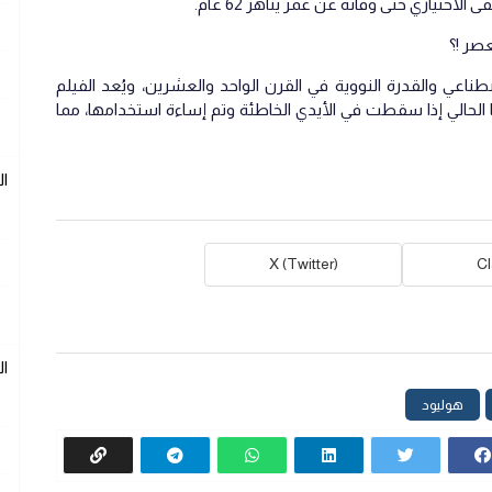
لاختياري حتى وفاته عن عمر يناهز 62 عام.
عصر !؟
ناعي والقدرة النووية في القرن الواحد والعشرين، ويُعد الفيلم
رنا الحالي إذا سقطت في الأيدي الخاطئة وتم إساءة استخدامها، مما
ا
X (Twitter)
C
ا
هوليود