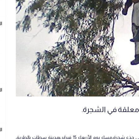
ال
ال
علقة في الشجرة.
ال
عثور على جثة شخص معلقة بحبل مربوط في جذع شجرة،مساء يوم الأربعاء 15 فبراير،بمدينة سطات بالطريق