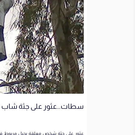
سطات…عثور على جثة شاب م