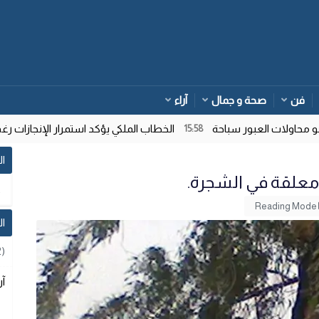
فن
صحة و جمال
آراء
اولات العبور سباحة
الخطاب الملكي يؤكد استمرار الإنجازات رغم ت
15:58
ال
علقة في الشجرة.
Reading Mode
ا
2)
آر