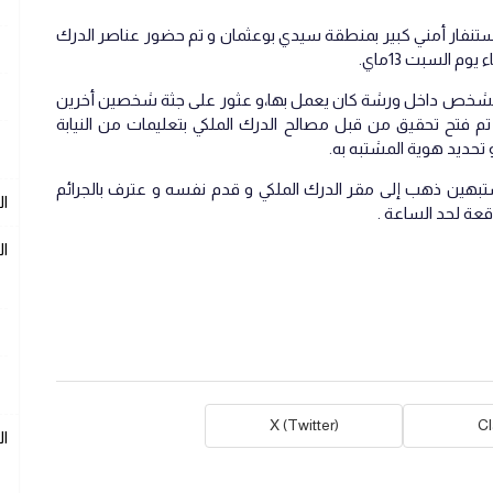
استنفار أمني كبير بمنطقة سيدي بوعثمان و تم حضور عناصر الدرك
م السبت 13ماي.
ى لشخص داخل ورشة كان يعمل بها،و عثور على جثة شخصين أخرين
م فتح تحقيق من قبل مصالح الدرك الملكي بتعليمات من النيابة
تحديد هوية المشتبه به.
تبهين ذهب إلى مقر الدرك الملكي و قدم نفسه و عترف بالجرائم
ال
عة لحد الساعة .
ال
X (Twitter)
C
ا