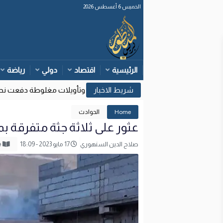
الخميس 6 أغسطس 2026
الرئيسية
اقتصاد
دولي
رياضة
وزارة الداخلية: قرارات قضائية إسبانية وتأويلات مغلوطة دفعت نحو مح
17
Home
الحوادث
عثور على ثلاثة جثة متفرقة 
صلاح الدين السنهوري
17 مايو 2023 - 18:09
Reading Mode