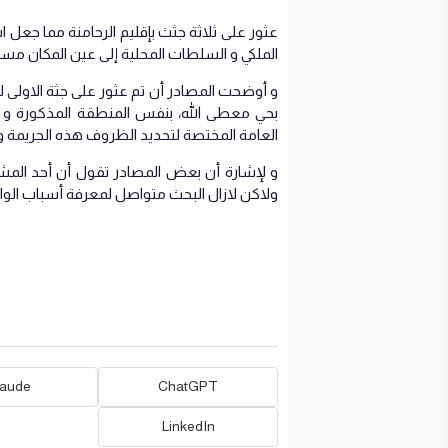
عثور على ثلاثة جثث بإقليم الرحامنة مما جعل 
الملكي و السلطات المحلية إلى عين المكان مساء يو
و أوضحت المصادر أن تم عثور على جثة الاول
بحي معطى الله، بنفس المنطقة المذكورة و ت
العامة المختصة لتحديد الظروف هذه الجريمة و 
و لإشارة أن بعض المصادر تقول أن أحد المش
ولاكن لازال البحث متواصل لمعرفة أسباب الواق
laude
ChatGPT
LinkedIn