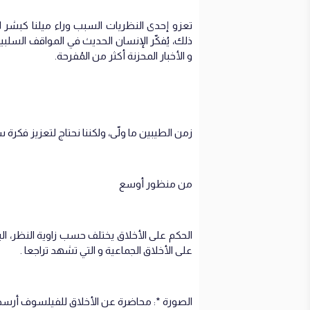
تعزو إحدى النظريات السبب وراء ميلنا كبشر لا
ذلك، يُفكّر الإنسان الحديث في المواقف السلبي
و الأخبار المحزنة أكثر من المُفرحة.
زمن الطيبين ما ولّى، ولكننا نحتاج لتعزيز فكرة 
من منظور أوسع
الحكم على الأخلاق يختلف حسب زاوية النظر، ال
على الأخلاق الجماعية و التي تشهد تراجعا .
الصورة *: محاضرة عن الأخلاق للفيلسوف أرسطو 384 قم 322 قبل المي