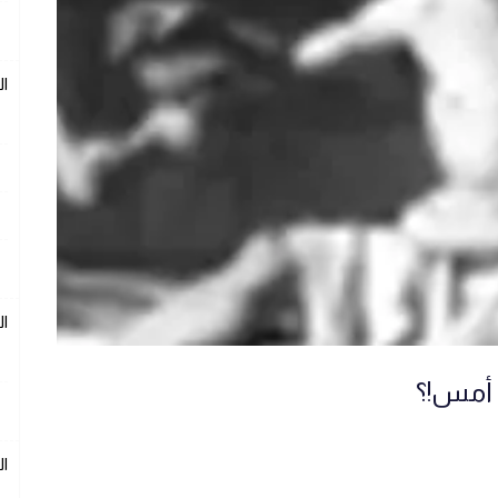
ال
ال
 أمس!؟
ال