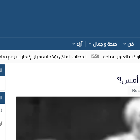
فن
صحة و جمال
آراء
 العبور سباحة
الخطاب الملكي يؤكد استمرار الإنجازات رغم تعاقب 
15:58
ال
 أمس!؟
ا
2)
آر