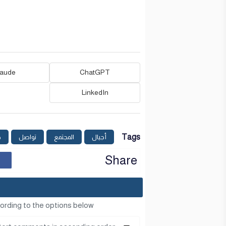
laude
ChatGPT
LinkedIn
Tags
أجيال
المجتمع
تواصل
ص
Share
ording to the options below