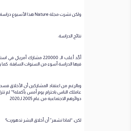
ولكن نشرت مجلة Nature هذا الأسبوع دراسة مقارنة أقران تؤكد أن فكرة انحطاط أخلاق البشر ما هي إلا وهم.
نتائج الدراسة:
فيها الدراسة أسوء من السنوات السابقة. كما وصلت 59 دراسة مشابهة من بلدان أخرى إلى ن
وبالرغم من اعتقاد المشاركين أن الأخلاق فسدت،
عاملك الناس باحترام يوم أمس بأكمله؟” لم تترا
دوائرهم الاجتماعية من عام 2005 لـ2020
لكن، “لماذا نشعر” أن أخلاق البشر تدهورت؟