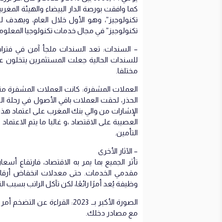
كما وافقت بورصة الدار البيضاء والهيئة المغر
تكنولوجيز” في مجال خدمات تكنولوجيا المعلوم
– السندات: تعد السندات ملجأ آمن في فترات
للسندات الحالية جعلت المستثمرين يتخلون عن
مختلفا.
العملات المشفرة: كانت العملات المشفرة من
الحذر، لحقت العملات باقي الأصول في رحلة الس
الإشارات من والي بنك المغرب على اعتماد ه
العصيبة على الاقتصاد ،و غالبا ما يتم الاعتماد
التأمين.
– الآثار الأخرى
تأثر الجميع بما يمر به الاقتصاد، فارتفاع أ
مقدمي الخدمات. حتى معدلات انخفاض أرقام ا
وظيفة يُعد أمرًا رائعًا، لكن تآكل الراتب بسبب ال
الصورة الأكبر بــ 2023: الق
مع مصادر دخلك.