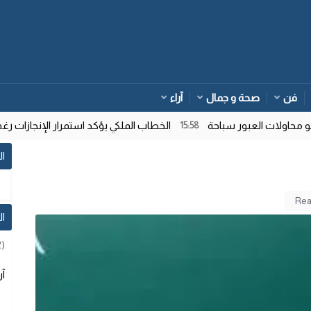
فن
صحة و جمال
آراء
اولات العبور سباحة
الخطاب الملكي يؤكد استمرار الإنجازات رغم ت
15:58
ال
ا
2)
آر