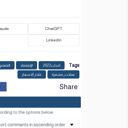
laude
ChatGPT
LinkedIn
Tags
احداث2022
الإقتصاد
التضخم
عملات_مشفرة
غلاء_الاسعار
Share
ording to the options below