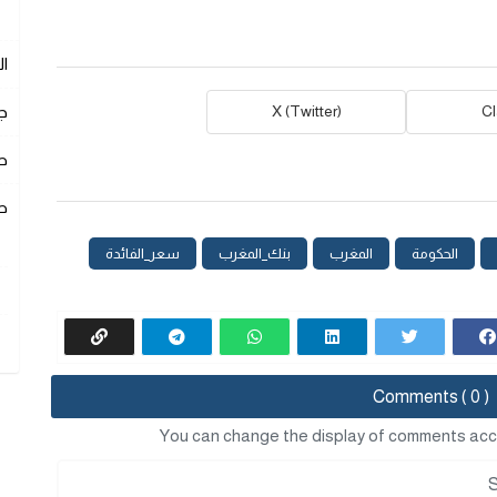
ا
C
X (Twitter)
ج
ص
ص
الحكومة
المغرب
بنك_المغرب
سعر_الفائدة
Comments ( 0 )
You can change the display of comments acc