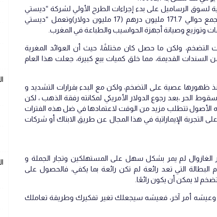
بية لسوق الرساميل على بدء إجراءات الطرح الأولي لشركة “ديستي
تكنولوجيز”، وهو الأول خلال العام، ويهدف لجمع حوالي 171.7 مليون درهم (17 مليون دولار)وتعمل “ديستي
ات وتوزيع وصيانة أجهزة الحواسيب والطباعة في المغرب.
 التضخم، ولكن ما حصل كان مختلفًا، حيث أن العوائد المغرية
 السندات القديمة، مما خلق كميات بيع كبيرة، جعلت هذا العام
ا
ذ ظهورها عصية على التضخم، ولكن مع البدء بقرارات التشديد و
قوط الحر ،بعد رجوع الدولار الأمريكي لمكانته رفقة الذهب ، لكن
ذه الأصول تتطلب مزيد من الوقت لاعتمادها في ضل هذه الفترات
 على التجربة الإيماراتية في هذا المجال عن طريق الابناك أو شركات
سعار الغازوال لم يمر بشكل سهل على المستهلكين وتجار الجملة و
ا
لبطالة التي تعد رائعة لم تكن رائعة بما يكفي، فالحصول على
تضخم لا يمكن أن يكون رائعًا.
راءة عن التضخم أمر وعيشه أمر آخر، فعيشه سيجعلك تغير تفكيرك وطريقة تعاملك