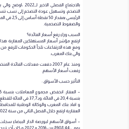
بالاجتماع الفصلي ا
التضخم، وتسهيل عودة التضخم إلى نسب تنسجم
الرئيسي بمق
والضغوط التضخمية.
السبب وراء رفع أسعار الفائدة؟
ومع هذه الارتفاعات تلجأ الحكومات للرفع من أ
والي بنك المغرب.
ومنذ عام 2007 دفعت معدلات الفائ
رفعت أسعار الأسهم.
التأثير حسب الأسواق :
بنسبة 20,4 في المائة، وبـ37,7 في المائة للقطع الأرضية.
و افاد بنك المغرب والوكالة الوطنية للمحافظ
العقارية ارتفع خلال الفصل الثاني من سنة 2022 بنسبة 0,4 في المائة على أساس سنوي.
يومي 8908,44 بين 2016 و 2022 و كان آخر تررد يومي لها محلل بـ10962,71.