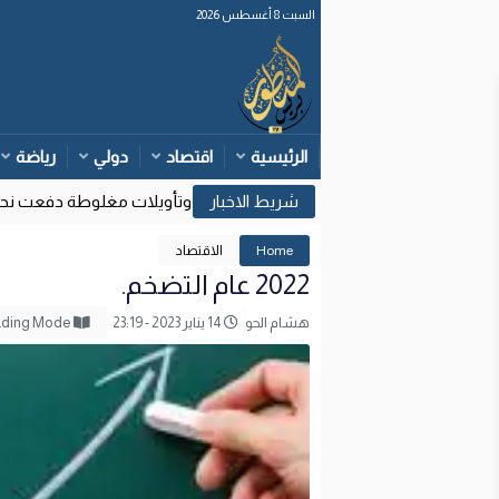
السبت 8 أغسطس 2026
الرئيسية
اقتصاد
دولي
رياضة
وزارة الداخلية: قرارات قضائية إسبانية وتأويلات مغلوطة دفعت نحو مح
17
Home
الاقتصاد
2022 عام التضخم.
هشام الحو
14 يناير 2023 - 23:19
Reading Mode