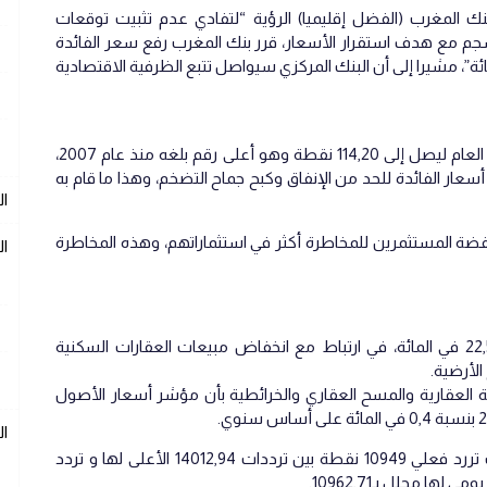
لاخير لــ2022 ،اوضح والي بنك المغرب (الفضل إقليميا) الرؤية “لتفادي عدم تثبيت توقعات
 مع هدف استقرار الأسعار، قرر بنك المغرب رفع سعر الفائدة
دار 50 نقطة أساس إلى 2,5 في المائة”، مشيرا إلى أن البنك المركزي سيواصل تتبع الظرفية الاقتصادية
ارتفع مؤشر أسعار المستهلكين المغاربة هذا العام ليصل إلى 114,20 نقطة وهو أعلى رقم بلغه منذ عام 2007،
سعار الفائدة للحد من الإنفاق وكبح جماح التضخم، وهذا ما قام به
ال
دة المنخفضة المستثمرين للمخاطرة أكثر في استثماراتهم، وهذه المخاطرة
ال
– العقار: انخفض مجموع المعاملات بنسبة 22,5 في المائة، في ارتباط مع انخفاض مبيعات العقارات السكنية
ة العقارية والمسح العقاري والخرائطية بأن مؤشر أسعار الأصول
ا
– أسواق الأسهم لبورصة الدار البيضاء سجلت تررد فعلي 10949 نقطة بين ترددات 14012,94 الأعلى لها و تردد