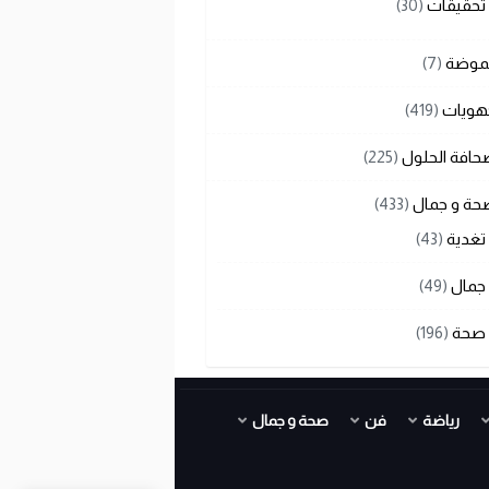
تحقيقات
(30)
لموضة
(7)
هويات
(419)
حافة الحلول
(225)
حة و جمال
(433)
تغدية
(43)
جمال
(49)
صحة
(196)
رياضة
فن
صحة و جمال