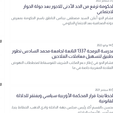
2 سبتمبر 2022
لحكومة ترفع من الحد الأدنى للاجور بعد جولة الحوار
لاجتماعي
شام الحو أعلن السيد مصطفى بيتاس الناطق باسم الحكومة بمعرض
دوته الصحافية بعد الاجتماع الحكومي
ا
14 يوليو 2022
مدرسة البرمجة 1337 التابعة لجامعة محمد السادس تطور
طبيق لتسهيل معاملات الفلاحين
شام الحو في إطار دعم المكتب الشريف للفوسفاط لمخططات النهوض
الفلاحة المغربية خاصة في ما
ا
30 سبتمبر 2021
لخطا ينجا: قرار المحكمة الأوربية سياسي ويفتقر للدلالة
لقانونية
حسن بالقسم أكد رئيس مجلس جهة الداخلة وادي الذهب، الخطاط ينجا،
وم أمس الأربعاء بالداخلة،