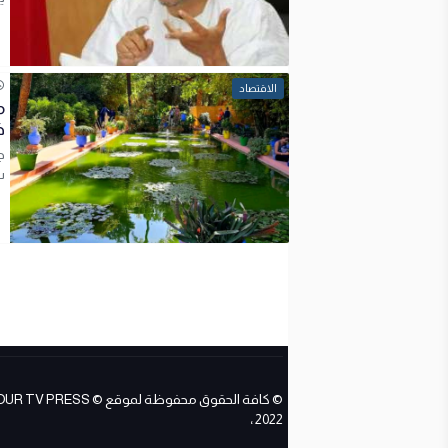
الاقتصاد
م
خ
ج
س
© كافة الحقوق محفوظة لموقع ESS
2022 ،