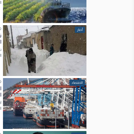
ا
أخبار
ن
ا
ن
ا
الاقتصاد
ا
ال
ا