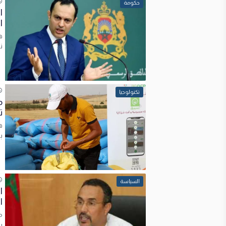
حكومة
ا
ا
ه
ن
تكنولوجيا
ت
ه
ب
السياسة
ا
ا
م
ي