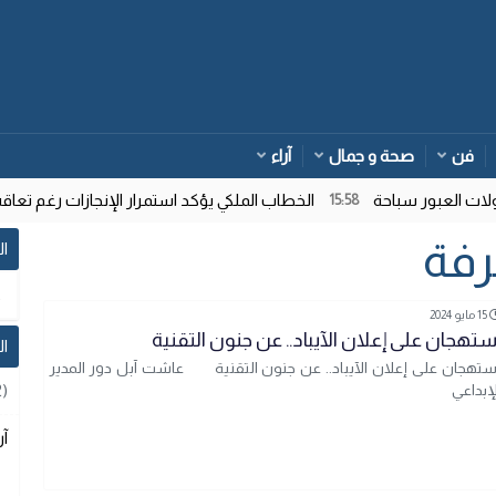
فن
صحة و جمال
آراء
 العبور سباحة
الخطاب الملكي يؤكد استمرار الإنجازات رغم تعاقب 
15:58
رفة
ال
15 مايو 2024
ٕستهجان على إعلان الآيباد.. عن جنون التقنية
ا
ٕستهجان على إعلان الآيباد.. عن جنون التقنية عاشت آبل دور المدير
2)
لإبداعي
آر