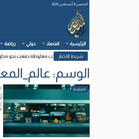
الخميس 6 أغسطس 2026
الرئيسية
اقتصاد
دولي
رياضة
زارة الداخلية: قرارات قضائية إسبانية وتأويلات مغلوطة دفعت نحو محاولات
الوسم:
عالم_المع
تكنولوجيا
ا
ا
ا