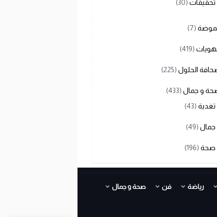
تحقيقات
(30)
لموضة
(7)
هويات
(419)
حافة الحلول
(225)
حة و جمال
(433)
تغدية
(43)
جمال
(49)
صحة
(196)
رياضة
فن
صحة و جمال