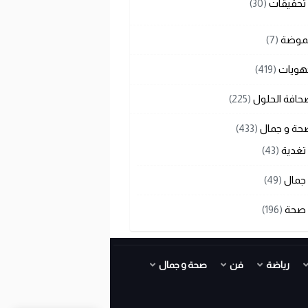
تحقيقات
(30)
لموضة
(7)
هويات
(419)
حافة الحلول
(225)
حة و جمال
(433)
تغدية
(43)
جمال
(49)
صحة
(196)
رياضة
فن
صحة و جمال