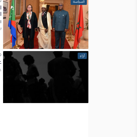
السياسة
ا
ب
آراء
ع
ع