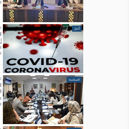
ا
أخبار
إص
19 دون ت
السياسة
ا
ا
ا
ا