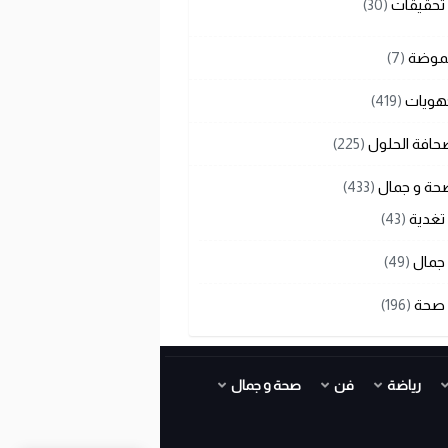
تحقيقات
(30)
لموضة
(7)
هويات
(419)
حافة الحلول
(225)
حة و جمال
(433)
تغدية
(43)
جمال
(49)
صحة
(196)
رياضة
فن
صحة و جمال