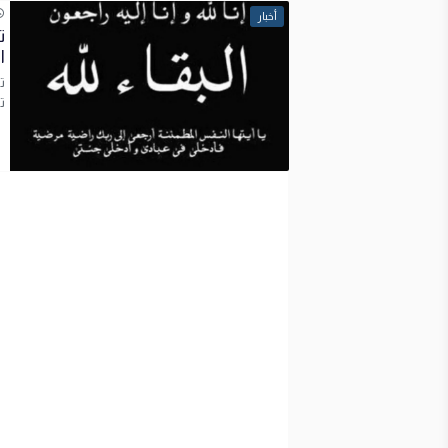
أخبار
ت
ا
ت
تل