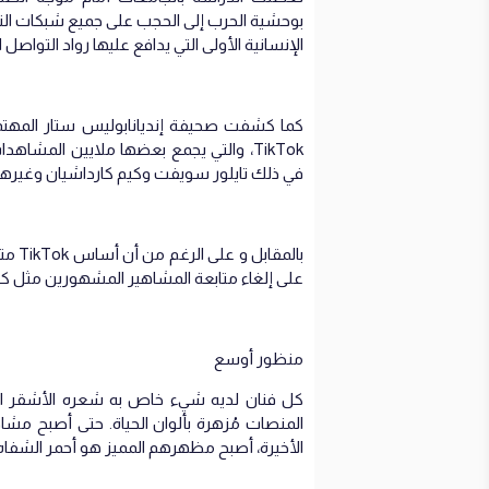
بوحشية الحرب إلى الحجب على جميع شبكات التو
الإنسانية الأولى التي يدافع عليها رواد التواصل ا
كما كشفت صحيفة إنديانابوليس ستار المهتمة 
TikTok، والتي يجمع بعضها ملايين المشاهدات، مستخدمي
في ذلك تايلور سويفت وكيم كارداشيان وغيرهم على منصات مثل agram
بالمق
على إلغاء متابعة المشاهير المشهورين مثل كي
منظور أوسع
كل فنان لديه شيء خاص به شعره الأشقر الذه
المنصات مُزهرة بألوان الحياة. حتى أصبح 
الأخيرة، أصبح مظهرهم المميز هو أحمر الشفاه 