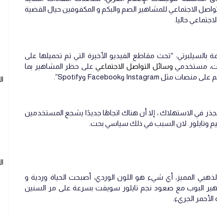
اصل الاجتماعي للمشاهير الصم والبكم و المكفوفين حيال القضية
لاجتماعي حاليا.
بالسيلبرتي: “تحث مقاطع الفيديو الأخيرة التي تم تحميلها على
وسائل التواصل الاجتماعي
على حظر المشاهير بما
Inst وFacebook وSpotify”.
ا
ابل و على الرغم من أن أساس TikTok متجذر في الاستهلاك ، إلا أن هناك اتجاهًا جديدًا يشجع المستخدمين
م وتايلور. لان السبب في ذلك سياسي بحت.
ا
بي المميز، أي شيء هو اللون الوردي، أصبحت الحياة وردية و
مشاهير البوب مع صعود نجم تايلور سويفت بسرعة على مر السنين
الأحمر الجريء.