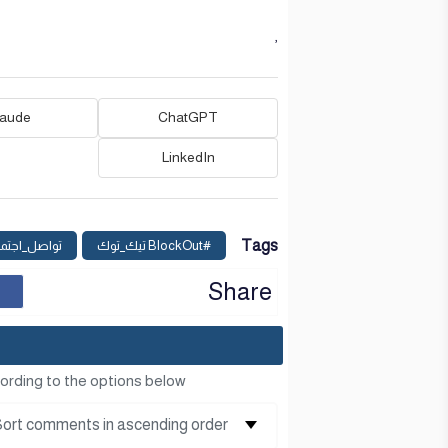
,
laude
ChatGPT
LinkedIn
Tags
#BlockOut تيك_توك
تواصل_اجتم
Share
ording to the options below