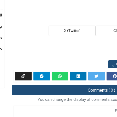
ا
ج
X (Twitter)
C
ص
ص
اعي
Comments ( 0 )
You can change the display of comments acc