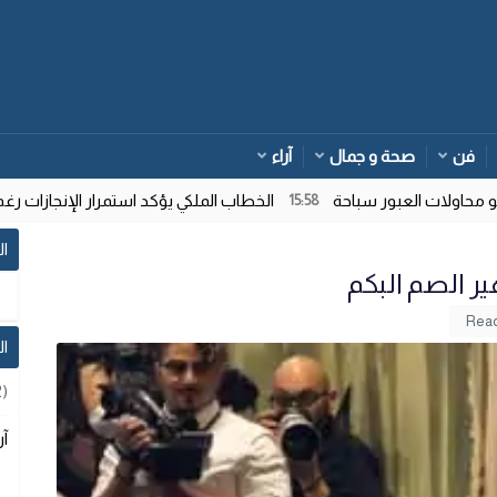
فن
صحة و جمال
آراء
ولات العبور سباحة
الخطاب الملكي يؤكد استمرار الإنجازات رغم تع
15:58
ال
ير الصم البكم
ا
2)
آر