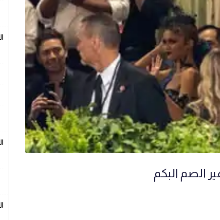
ال
ال
ير الصم البكم
ال