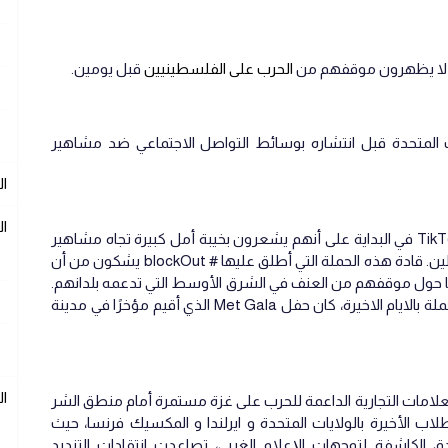
 لا يظهرون موقفهم من
الحرب على الفلسطينيين
قبل يومين.
ات المتحدة قبل انتشاره بوسائط التواصل الاجتماعي ضد مشاهير
ال
ال
حيث عبرت مجموعات واسعة الانتشار على TikTok في البداية على أنهم يشعرون بخيبة أمل كبيرة تجاه مشاهير
أغاني البوب، بشأن الحرب بين إسرائيل و فلسطين. قادة هذه الحملة التي أطلق عليها # blockOut يشكون من أن
ا حول موقفهم من العنف في الشرق الأوسط التي تدعمه بلدانهم.
ومن نقاط التوتر التي زادت من تصاعد هذه الحملة بالايام الاخيرة، كان حفل Met Gala الذي أقيم مؤخرًا في مدينة
ا
لعلامات التجارية الداعمة للحرب على غزة مستمرة أمام منطق الشر
ب الأخيرة بالولايات المتحدة و ايرلندا و المكسيك فرنسا، حيث
الكاشفة لتوجهات الإعلام الغربي، تصاعدت انتقادات التنديد