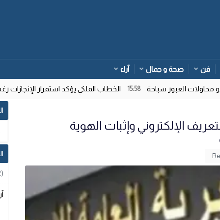
فن
صحة و جمال
آراء
اولات العبور سباحة
الخطاب الملكي يؤكد استمرار الإنجازات رغم ت
15:58
ال
ريف الإلكتروني وإثبات الهوية
ا
2)
آر