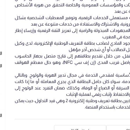
يئات والمؤسسات العمومية والخاصة التحقق من هوية الأشخاص
ة عن بعد
ة مستعملي الخدمات الرقمية، وتوفير المعطيات الشخصية بشكل
ترونية، والاشتراك والاستفادة من خدمات متنوعة عن بعد
مجهودات المبذولة والرامية إلى تعزيز الثقة الرقمية وإرساء إطار
مجة في المغرب
وجود المادي لصاحب بطاقة التعريف الوطنية الإلكترونية، لدى وكيل
ل اتصالات أو أي شخص آخر مؤهل
ال
 التنقل، من خلال تقديم بطاقتهم إلى قارئ متصل بجهاز الحاسوب
الشخصي، أو هاتف ذكي مزود بقارئ تقنية التواصل قريب المدى (إن إف سي NFC)، وهو حال معظم الهواتف
ال
أساسية لمقدمي الخدمة في مجال تدبير الهوية والولوج. وبالتالي
، سواء كان حامل البطاقة الذي يجري المعاملة أو ما إذا كانت
لسرقة أو الضياع أو الوفاة، وكذلك ضمان التفرد عند الولوج إلى
احتفاظ بإثبات رقمي لعملية الإثبات
وبخصوص مستقبل المنصة، تم حاليا إنتاج 9 ملايين بطاقة تعريف وطنية إلكترونية 2 وهي قيد التداول، حيث يمكن
لخدمات باستخدام المنصة.
ا