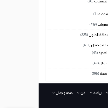
تحقيقات
(30)
لموضة
(7)
هويات
(419)
حافة الحلول
(225)
حة و جمال
(433)
تغدية
(43)
جمال
(49)
صحة
(196)
رياضة
فن
صحة و جمال