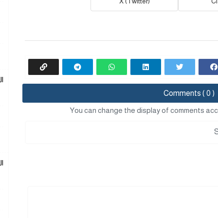
X (Twitter)
C
ا
Comments ( 0 )
You can change the display of comments acc
ا