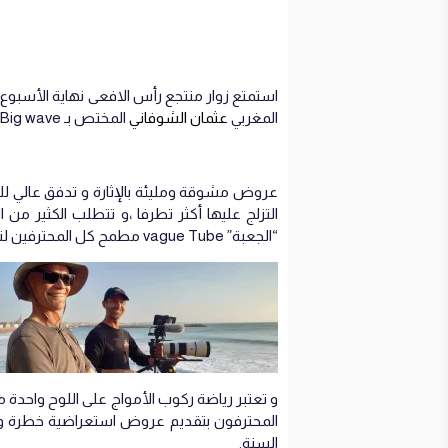
استمتع زوار منتجع رأس الافعى نهاية الأسبوع 
المغربي
عثمان الشوفاني
المختص بـ Big wave و الجنوب الافريقي ميكي فيبروري على موج البحر المحيط بأسفي.
عروض مشوقة ومليئة بالإثارة و تدفق عالي للا
التزلج عليها أكثر تطرفا ،و تتطلب الكثير من ال
“الجعبة” vague Tube مطمح كل المحترفين لتوثيق لحظة العبور.
و تعتبر رياضة ركوب الأمواج على اللوح واحدة
المحترفون بتقديم عروض استعراضية خطرة وقيا
السنة.