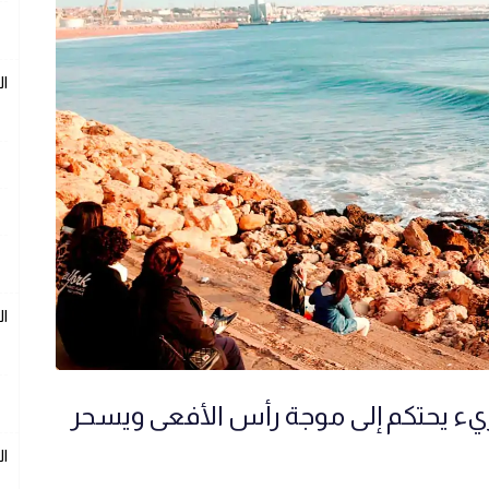
ال
ال
جريء يحتكم إلى موجة رأس الأفعى ويسحر
ال