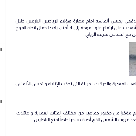
عى يحبس أنفاسه امام مهارة هؤلاء الرياضين البارعين خلال
حضورهم طيلة الأسبوع، و خاصة نهايته التي شهدت على ارتفاع علو الموجة إلى 4 أمتار، زادها جمال اتجاه الموج
زامن مع انخفاض سرعة الرياح.
ا
 المبهرة والحركات الجريئة التي تجذب الإنتباه و تحبس الأنفاس
ا
ع مؤخرا من حضور جماهير من مختلف الفئات العمرية و عائلات،
عد غروب الشمس الذي أضاف سحرا خاصاً امتع الناظرين.