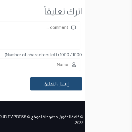
اترك تعليقاً
(Number of characters left) .
1000
/
1000
© كافة الحقوق محفوظة لموقع ESS
2022 ،