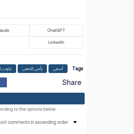
laude
ChatGPT
LinkedIn
Tags
أسفي
رأس_الافعى
ركوب_ا
Share
ording to the options below