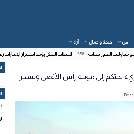
فن
صحة و جمال
آراء
اولات العبور سباحة
الخطاب الملكي يؤكد استمرار الإنجازات رغم ت
15:58
ال
جريء يحتكم إلى موجة رأس الأفعى ويسحر
ا
2)
آر