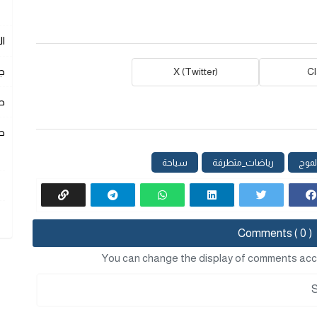
ا
ج
X (Twitter)
C
ص
ص
لموج
رياضات_متطرفة
سياحة
Comments ( 0 )
You can change the display of comments acc