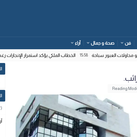
فن
صحة و جمال
آراء
اولات العبور سباحة
الخطاب الملكي يؤكد استمرار الإنجازات رغم ت
15:58
ال
ائب.
ا
2)
آر