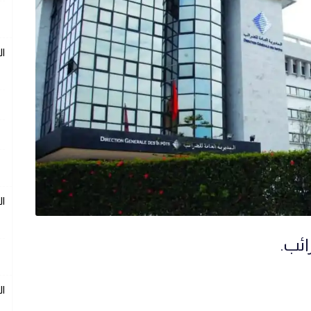
ال
ال
ائب.
ال