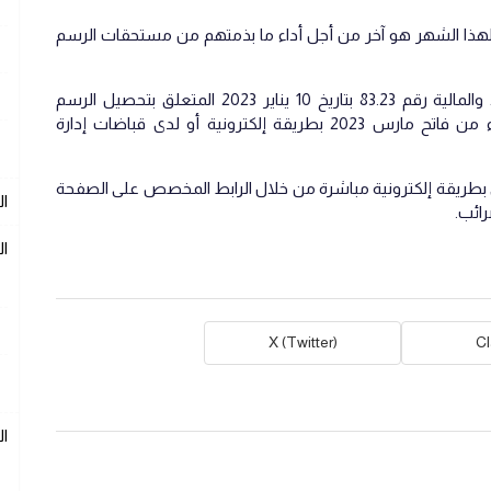
مديرية العامة للضرائب أن 30 يونيو لهذا الشهر هو آخر من أجل أداء ما بذمتهم من مستحقات الرسم
وأشار البلاغ للمديرية، أن قرار وزيرة الاقتصاد والمالية رقم 83.23 بتاريخ 10 يناير 2023 المتعلق بتحصيل الرسم
المهني، فإنه يجب أداء الجداول الصادرة ابتداء من فاتح مارس 2023 بطريقة إلكترونية أو لدى قباضات إدارة
ني بطريقة إلكترونية مباشرة من خلال الرابط المخصص على الصفحة
ال
رائب.
ال
X (Twitter)
C
ا