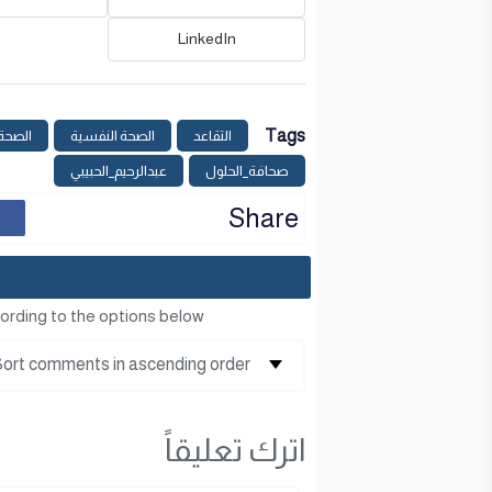
LinkedIn
Tags
التقاعد
الصحة النفسية
الصحة_
صحافة_الحلول
عبدالرحيم_الحبيبي
Share
ording to the options below
اترك تعليقاً