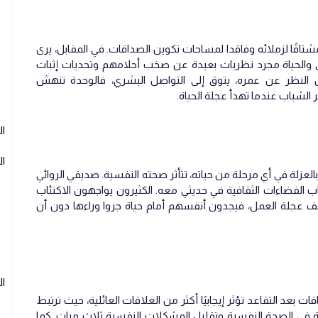
تاقًا لزملائه وفاقدا لمساحات تكوين الصداقات. في المقابل، يرى
 والحياة مجرد نظريات بعيدة عن صخب أحلامهم وتحديات إثبات
 النظر عن عمره، يتوق إلى التواصل البشري، فالوحدة تنهش
 الشباب عندما تهدأ عجلة الحياة.
ال
ال
لعزلة في أي مرحلة من حياته، تتأثر صحته النفسية. صديقي الروائي
اب الفضاءات الثقافية في حديثي معه. الكثيرون يواجهون الاكتئاب
توقف عجلة العمل، فيجدون أنفسهم أمام حياة جروا وراءها دون أن
ا
ص أن الصداقات بعد التقاعد تؤثر إيجابيًا أكثر من العلاقات العائلية، حيث ترتبط
 ست صداقات حقيقية بزيادة 60 نقطة في الصحة النفسية وتقليل المشكلات النفسية ثلاث مرات. كما