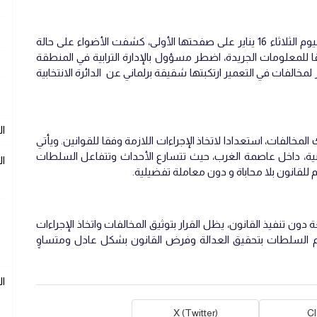
في عددها ليوم الثلاثاء 16 يناير على صفحتها الأولى، كشفت الأضواء على حالة
ا للمعلومات الجريدة، اضطر مسؤول بالإدارة الترابية في المنطقة
مخالفات في التعمير ارتكبتها شقيقة برلماني عن الدائرة الانتخابية
ال
المخالفات، استعدادا لاتخاذ الإجراءات اللازمة وفقا للقوانين. ويأتي
نية، داخل عاصمة الغرب، حيث تتسارع الأحداث وتتفاعل السلطات
ال
 للقانون بلا محاباة و دون معاملة تفضيلية.
ن تنفيذ القانون، يظل القرار بتوثيق المخالفات واتخاذ الإجراءات
لتزام السلطات بتحقيق العدالة وفرض القانون بشكل عادل ومتساوٍ
ا
X (Twitter)
C