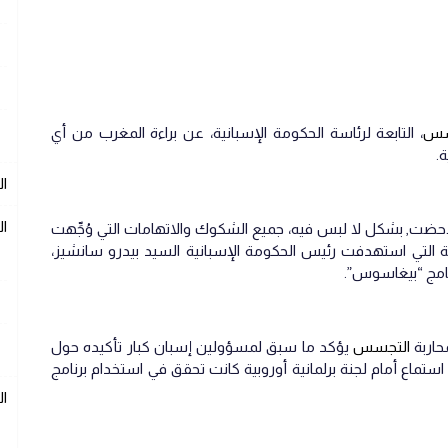
جسس
، التابعة لرئاسة الحكومة الإسبانية، عن براءة المغرب من أي
.
ال
ال
 دحضت, بشكل لا لبس فيه، جميع الشكوك والاتهامات التي وُجِّهت
لتي استهدفت رئيس الحكومة الإسبانية السيد بيدرو سانشيز،
نامج “بيغاسوس”.
محاربة
التجسس
يؤكد ما سبق لمسؤولين إسبان كبار تأكيده حول
وذلك خلال جلسات استماع أمام لجنة برلمانية أوروبية كانت تحقق في استخدام برنامج
ا