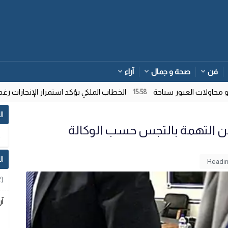
فن
صحة و جمال
آراء
ولات العبور سباحة
الخطاب الملكي يؤكد استمرار الإنجازات رغم ت
15:58
ال
من التهمة بالتجس حسب الوكالة
ا
2)
آر