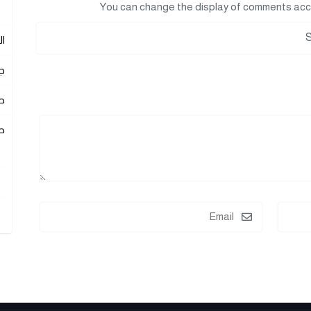
You can change the display of comments acc
ا
ج
ص
ص