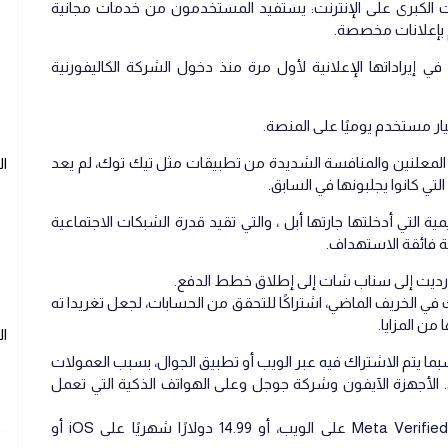
 الكبرى على الإنترنت: يستفيد المستخدمون من خدمات مجانية
إعلانات مخصصة.
هدت ميتا في عام 2022 تراجعًا في إيراداتها الإعلانية لأول مرة منذ دخول الشركة الكاليفورنية
 المعلنين والمنافسة الشديدة من تطبيقات مثل تيك توك، لم يعد
ا
ي كانوا يجلبونها في السابق.
مية التي أدخلتها جارتها أبل ، والتي تقيد قدرة الشبكات الاجتماعية
ة فائقة الاستهداف.
ديت إلى سناب شات إلى إطلاق خطط الدفع.
في الخريف الماضي، اشتراكًا للتحقق من الحسابات، لجعل تغريدا ته
من المزايا.
ا
Meta V نفس السعر، حسبما يتم الاشتراك فيه عبر الويب أو تطبيق الجوال، بسبب العمولات
 نظام التشغيل iOS (أبل) على. الأجهزة الآيفون وشركة جوجل وعلى الهواتف الذكية التي تعمل
سيدفع المستخدمون 11.99 دولارًا شهريًا لـ Meta Verified على الويب، أو 14.99 دولارًا شهريًا على iOS أو