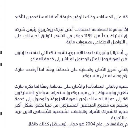
 على الحسابات، وذلك لتوفير طريقة آمنة للمستخدمين لتأكيد
كًا مدفوعًا لمصادقة الحسابات أعلن مارك زوكربيرغ، رئيس شركة
ميتا (فيسبوك، إنستغرام) يوم الأحد عن إطلاق اشتراك يبدأ من 11.99 دولار في الشهر لتوثيق الحسابات على
 التواصل الاجتماعي بصعوبات مالية.
أستراليا ونيوزيلندا هذا الأسبوع، تشبه تلك التي اعتمدها إيلون
ال
 الهوية ومزايا مثل الوصول المباشر إلى خدمة العملاء.
ال
تالي تعزيز الأمان والحماية على خدماتنا، وفقًا لما أوضحه مارك
غرام وحسابه على فيسبوك.
 وبالتالي المحادثات] والأمان على خدماتنا، وفقًا لما ذكره مارك
ستغرام وفيسبوك. على فيسبوك وإنستغرام، سيتمتع المشتركون
فة إلى حماية الحسابات (من الهوية المزورة)، والوصول إلى خدمة
ت. وسيتم بث محتوى المبدعين المشتركين في ميتا تحقق بشكل أكبر
تقديم الاشتراك للأفراد وللملفات الشخصية للأشخاص الذين تزيد
ا
 مجاني (وسيظل كذلك دائمًا).