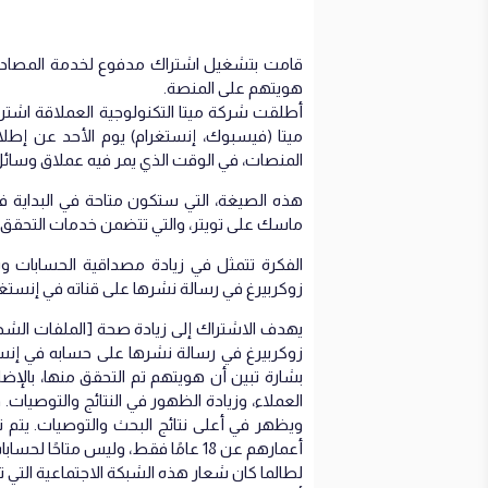
قامت بتشغيل اشتراك مدفوع لخدمة المصادقة
هويتهم على المنصة.
أطلقت شركة ميتا التكنولوجية العملاقة اشترا
المنصات، في الوقت الذي يمر فيه عملاق وسائل
هذه الصيغة، التي ستكون متاحة في البداية في 
ماسك على تويتر، والتي تتضمن خدمات التحقق من
الفكرة تتمثل في زيادة مصداقية الحسابات وبال
زوكربيرغ في رسالة نشرها على قناته في إنست
يهدف الاشتراك إلى زيادة صحة [الملفات الشخصية
زوكربيرغ في رسالة نشرها على حسابه في إن
بشارة تبين أن هويتهم تم التحقق منها، بالإضا
العملاء، وزيادة الظهور في النتائج والتوصيا
ويظهر في أعلى نتائج البحث والتوصيات. يتم 
أعمارهم عن 18 عامًا فقط، وليس متاحًا لحسابات التجارية.
لطالما كان شعار هذه الشبكة الاجتماعية التي تم إطلاقها في عام 2004 هو