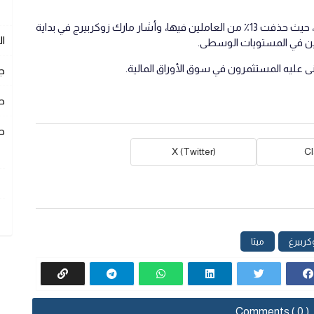
نفذت Meta خطة اجتماعية ضخمة في الخريف ، حيث حذفت 13٪ من العاملين فيها، وأشار مارك زوكربيرج في بداية
ا
ين في المستويات الوسطى.
ج
ص
ص
X (Twitter)
C
كربيرغ
ميتا
Comments ( 0 )