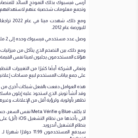
أرسى فيسبوك بذلك النموذج السائد للمنصات
وتجمع معلومات شخصية عنهم لاستهدافهم ب
ومع ذلك، ش
للبورصة عام 2012.
وصل عدد مستخدمي فيسبوك وحده إلى 2 مليار مستخدم يوميًا على المنصة.
ومع ذلك، بين التضخم الذي يتآكل من ميزانيات
هؤلاء المستخدمون يجلبون لميتا نفس القيمة الت
وتعاني الشركة أيضًا كثيرًا من التغييرات التنظي
على جمع بيانات المستخدم لبيع مساحات إعلاني
هذه العوامل دفعت بالفعل شبكات أخرى من ر
وقد أنشأ تويتر، الذي استحوذ عليه إيلون ماسك 
تظهر بأولوية، ولرؤية أقل من الإعلانات، وغيرها 
لا يكلف Blue و érifie
التي يأخذها من
بنظام التشغيل أندرويد.