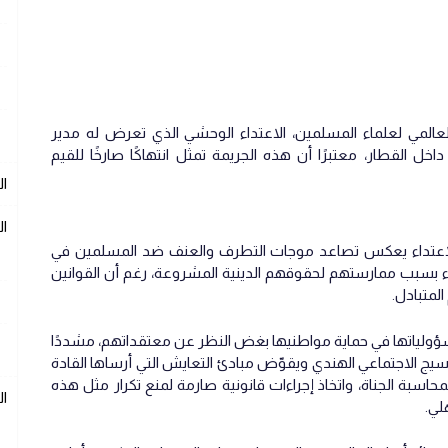
العالمي لعلماء المسلمين، الاعتداء الوحشي الذي تعرض له مدير
خل القطار، معتبرًا أن هذه الجريمة تمثل انتهاكًا صارخًا للقيم
ال
ال
 الاعتداء يعكس تصاعد موجات التطرف والعنف ضد المسلمين في
ء بسبب ممارستهم لحقوقهم الدينية المشروعة، رغم أن القوانين
المتبادل.
سؤولياتها في حماية مواطنيها بغض النظر عن معتقداتهم، مشددًا
يج الاجتماعي الهندي ويقوّض مبادئ التعايش التي أرساها القادة
اسبة الجناة، واتخاذ إجراءات قانونية صارمة لمنع تكرار مثل هذه
ا
لي.