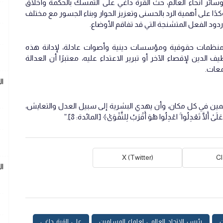
ائر أنحاء العالم، حث القرة داغي على التمسك بالحكمة وأخلاق
ًا على أهمية الرد بالحسنى وتعزيز الحوار وبناء الجسور مع مختلف
 ردود الفعل المتشنجة التي قد تفاقم الأوضاع.
ن منظمات حقوقية ومؤسسات دينية وأصوات عادلة، لإدانة هذه
دين لإقصاء الآخر أو تبرير الاعتداء عليه، معتبرًا أن العدالة
معات.
ا
مين في كل مكان، وأن يهدي البشرية إلى سبيل العدل والتعايش،
َلَّا تَعْدِلُوا ۚ اعْدِلُوا هُوَ أَقْرَبُ لِلتَّقْوَىٰ﴾ [المائدة: 8].”
X (Twitter)
C
ا
ن
رئيس_الاتحاد_العالمي_لعلماء_المسلمين
علي_القرة_داغي