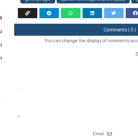
ا
Comments ( 0 )
ج
You can change the display of comments acc
ص
ص