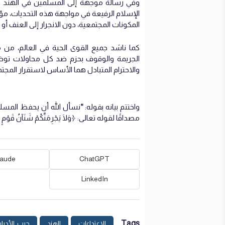
وفي رسالة موجهة إلى المسلمين في الهند وس
الإسلام الرفيعة في مواجهة هذه التحديات، مؤكد
المكونات المجتمعية، دون الانجرار إلى العنف أو
كما ناشد جميع القوى الحية في العالم، م
الجريمة والوقوف بحزم ضد كل محاولات توظيف ال
والاحترام المتبادل هما الأساس لاستقرار المجت
واختتم بيانه بقوله:
“
نسأل الله أن يحفظ المسل
مصداقًا لقوله تعالى: ﴿وَلَا يَجْرِمَنَّكُمْ شَنَآنُ قَوْمٍ عَلَىٰ أ
laude
ChatGPT
LinkedIn
Tags
الاعتداءات
الهند
حرب_الأديا