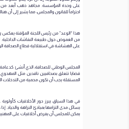
على وحدة المؤسسة. مجاهد ذهب أبعد من ذل
احتراماً للقانون والمجلس، مما يشير إلى أن ه
هذا “الوعد” من رئيس اللجنة المؤقتة يعكس رغ
من الغموض حول طبيعة النقاشات الداخلية. ل
على الهشاشة في استقلالية قطاع الصحافة الو
المجلس الوطني للصحافة، الذي أنشئ كدعامة ل
قضايا تتعلق بصحافيين ناقدين مثل المهدوي. ال
المستقلة يجب أن تكون محمية من التدخلات الخا
في هذا السياق، يبرز دور الأخلاقيات كأولوية 
يسائل مدى التزامها بمبادئ النزاهة والحياد. إذ
يمكن للمجلس أن يفرض أخلاقيات على المهنيين إذا