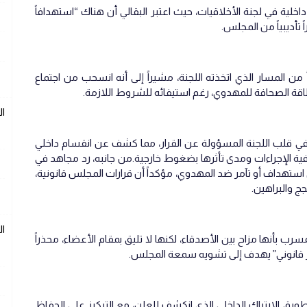
ية في لجنة الأخلاقيات، حيث اعتبر البقالي أن هناك “استهدافاً
 تأديبياً من المجلس.
ن المسار الذي اتخذته اللجنة، مشيراً إلى أنه انسحب من اجتماع
اقة الصحافة للمهدوي، رغم استيفائه للشروط اللازمة.
ا
في قلب اللجنة المسؤولة عن القرار، مما كشف عن انقسام داخلي
ة الإجراءات ومدى تأثرها بضغوط خارجية.من جانبه، رد مجاهد في
هداف أو تآمر ضد المهدوي، مؤكداً أن قرارات المجلس قانونية،
جج والبراهين.
ا
ب بأنها مزاح بين الأصدقاء، لكنها لا تليق بمقام الأعضاء، محذراً
ر قانوني” يهدف إلى تشويه سمعة المجلس.
طويق الارتباك الداخلي الذي انكشف للعلن، مع التركيز على الحفاظ