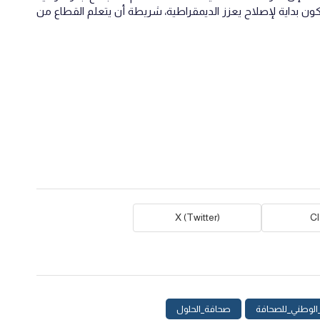
يكون بداية لإصلاح يعزز الديمقراطية، شريطة أن يتعلم القطاع من
X (Twitter)
C
الوطني_للصحافة
صحافة_الحلول