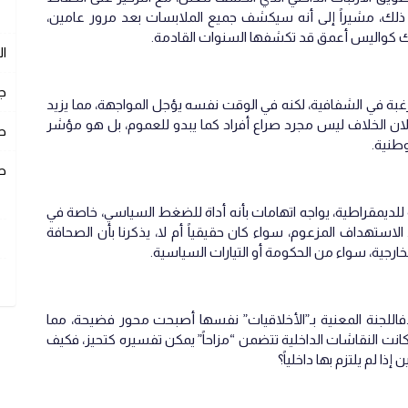
ك، مشيراً إلى أنه سيكشف جميع الملابسات بعد مرور عامين،
ناك كواليس أعمق قد تكشفها السنوات القادمة.
ا
ج
بة في الشفافية، لكنه في الوقت نفسه يؤجل المواجهة، مما يزيد
ان الخلاف ليس مجرد صراع أفراد كما يبدو للعموم، بل هو مؤشر
ص
طنية.
ص
لديمقراطية، يواجه اتهامات بأنه أداة للضغط السياسي، خاصة في
استهداف المزعوم، سواء كان حقيقياً أم لا، يذكرنا بأن الصحافة
رجية، سواء من الحكومة أو التيارات السياسية.
..فاللجنة المعنية بـ”الأخلاقيات” نفسها أصبحت محور فضيحة، مما
ا كانت النقاشات الداخلية تتضمن “مزاحاً” يمكن تفسيره كتحيز، فكيف
 لم يلتزم بها داخلياً؟