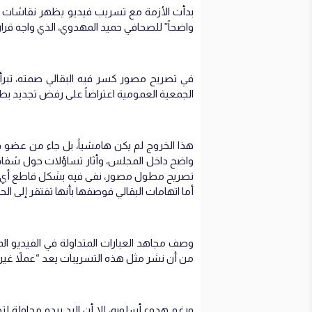
بدأت الأزمة مع تسريب فيديو يظهر نقاشات داخل
واضحاً” للصحافي حميد المهدوي، الذي واجه قراراً
في تصريح مصور كسر فيه البقالي صمته، تبرأ م
الجمعية العمومية اعتراضاً على رفض تجديد بط
هذا الخروج لم يكن هامشياً، بل جاء من عضو 
واضح داخل المجلس، وأثار تساؤلات حول شفافي
تصريح مطول مصور، نفى فيه بشكل قاطع أي است
أما اتهامات البقالي فوصفها بأنها تفتقر إلى الح
وصف مجاهد العبارات المتداولة في الفيديو المسر
من أن نشر مثل هذه التسريبات يعد “عملاً غي
ورغم هدوء أسلوبه، إلا أن الرد يبدو محاولة لت