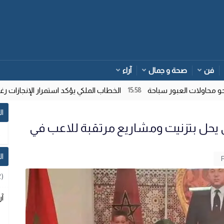
فن
صحة و جمال
آراء
اولات العبور سباحة
الخطاب الملكي يؤكد استمرار الإنجازات رغم ت
15:58
ال
ي يحل بتزنيت ومشاريع مرتقبة للاعب في
ا
2)
آر