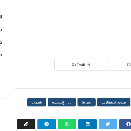
ا
ج
ص
ص
X (Twitter)
C
سوق الانتقالات
مغربيًا
نادي إشبيلية
هجومًا