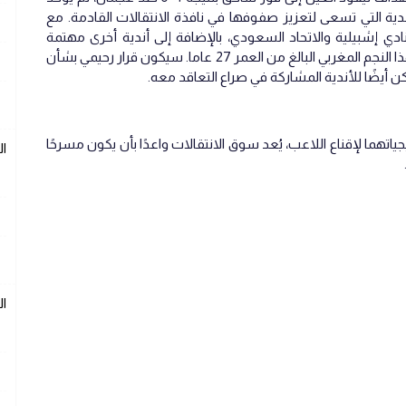
ندية التي تسعى لتعزيز صفوفها في نافذة الانتقالات القادمة. مع
دي إشبيلية والاتحاد السعودي، بالإضافة إلى أندية أخرى مهتمة
بالوضع عن كثب حريصين على تأمين خدمات هذا النجم المغربي البالغ من العمر 27 عاما. سيكون قرار رحيمي بشأن
أيضًا للأندية المشاركة في صراع التعاقد معه.
ياتهما لإقناع اللاعب، يُعد سوق الانتقالات واعدًا بأن يكون مسرحًا
ا
ا