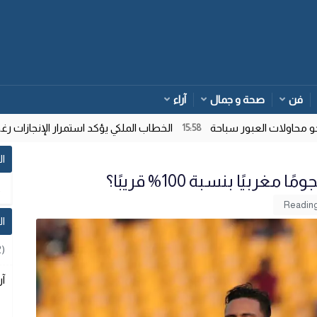
فن
صحة و جمال
آراء
ولات العبور سباحة
الخطاب الملكي يؤكد استمرار الإنجازات رغم تع
15:58
ال
ًا بنسبة 100% قريبًا؟
ا
2)
آر