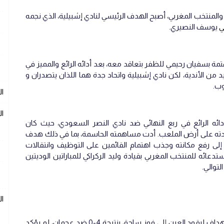
 والمنتخب المغربي، أصبح الهدف الرئيسي لنادي إشبيلية، الذي نجمه
ي
يوسف النصيري.
تمة بسفيان رحيمي للظفر بتعاقد معه، بعد أدائه الرائع والمميز في
 من الأندية، لكن نادي إشبيلية واتحاد جدة هما اللذان يتصدران و
وب.
ال
ال
أدائه الرائع في ربع النهائي ضد نادي النصر السعودي، حيث كان
جودته على أرض الملعب. أدت مساهمته الحاسمة، بما في ذلك هدف
 إلى رفع مكانته وجذب اهتمام القائمين على التوظيف وانتقالات
عائه للمنتخب المغربي بقيادة وليد الركراكي للمباراتين الوديتين
ا
، حيث سجل ثلاثة أهداف ليقود العين إلى فوز ساحق بنتيجة 4-0 ضد عجمان، لم يؤكد