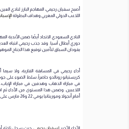
أصبح سفيان رحيمي، المهاجم البارز لنادي العين
اللاعب الدولي المغربي وهداف البطولة
الإسبان
النادي السعودي الاتحاد أيضًا ضمن الأندية المه
دوري أبطال آسيا. وقد جذب رحيمي انتباه العديد
يقودان السباق لتأمين توقيع هذا الجناح الموه
أداء رحيمي في المسابقة القارية، ولا سيما 
كريستيانو رونالدو حاضراً، سلط الضوء على 
في مباراة الذهاب وهدفين في مباراة الإياب،
اللاعبين. وضمن هذا المستوى من الأداء ثم استد
أمام أنجولا وموريتانيا يومي 22 و26 مارس على التوالي.
الأداء الأخير
لسفيان رحيمي