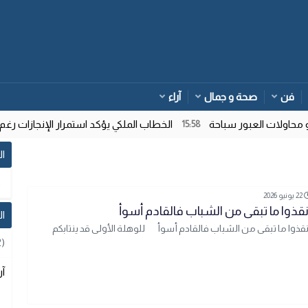
فن
صحة و جمال
آراء
اولات العبور سباحة
الخطاب الملكي يؤكد استمرار الإنجازات رغم ت
15:58
ال
22 يونيو 2026
نقذوا ما تبقى من الشباب فالقادم أسوأ
ا
نقذوا ما تبقى من الشباب فالقادم أسوأ للوهلة الأولى قد ينتابكم
2)
آر