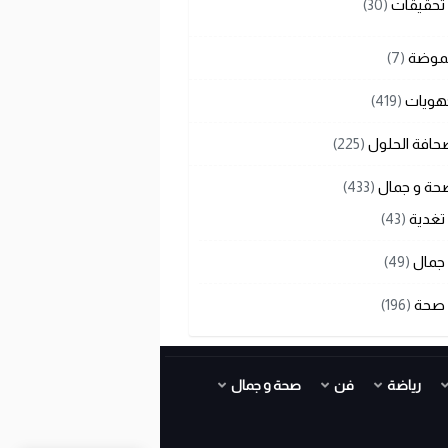
تحقيقات
(30)
لموضة
(7)
هويات
(419)
حافة الحلول
(225)
حة و جمال
(433)
تغدية
(43)
جمال
(49)
صحة
(196)
رياضة
فن
صحة و جمال