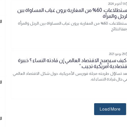
13 أكتوبر 2024
استطلاعات: 60% من المغاربة يرون غياب المساواة بين
لرجل والمرأة
ال
استطلاعات: 60% من المغاربة يرون غياب المساواة بين الرجل والمرأة
فقا لنتائج
29 يونيو 2021
كيف سيصبح الاقتصاد العالمي إن قادته النساء ؟ خبيرة
قتصادية أمريكية تجيب.”
عد تساؤل طرحته مجلة فوربس الأمريكية، حول شكل الاقتصاد العالمي
ي حال قيادة النساء له،
ال
Load More
ال