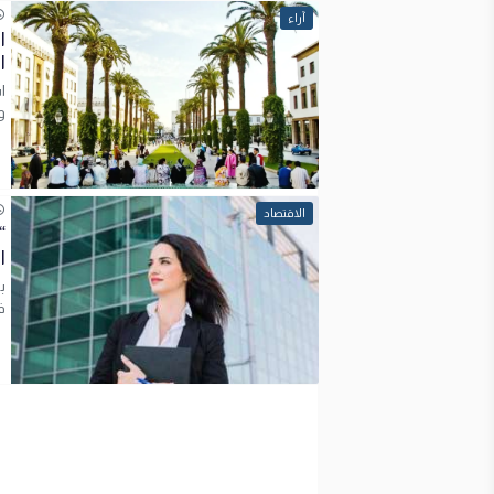
آراء
ا
و
الاقتصاد
“
ا
ب
ف