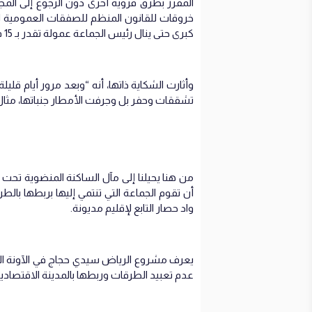
المقرر بطرق قروية أخرى دون الرجوع إلى ا
خروقات للقانون المنظم للصفقات العمومية ل
كبرى حتى ينال رئيس الجماعة عمولة تقدر بـ 15 في المائة من مبلغ الصفقة”.
وأثارت الشكاية ذاتها، أنه “وبعد مرور أيام ق
تشققات وحفر بل وجرفت الأمطار جنباتها، مثال طريق الرود
من هنا يحيلنا إلى مآل الساكنة المنضوية تحت 
أن تقوم الجماعة التي تنتمي إليها بربطها ب
واد حصار التابع لإقليم مديونة.
يعرف مشروع الرياض سيدي حجاج في الآونة الأخير
عدم تعبيد الطرقات وربطها بالمدينة الاقتصادية 