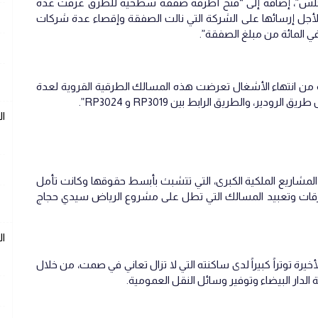
لمجلس”، إضافة إلى “فتح أظرفة صفقة سطحية للطرق عرفت عدة
أجل إرسائها على الشركة التي نالت الصفقة وإقصاء عدة شركات
ليلة من انتهاء الأشغال تعرضت هذه المسالك الطرقية القروية لعدة
ير، والطريق الرابط بين RP3019 و RP3024”.
ا
المشاريع الملكية الكبرى، التي تتشبث بأبسط حقوقها وكانت تأمل
الطرقات وتعبيد المسالك التي تطل على مشروع الرياض سيدي حجاج
ا
ة توتراً كبيراً لدى ساكنته التي لا تزال تعاني في صمت، من خلال
الدار البيضاء وتوفير وسائل النقل العمومية.