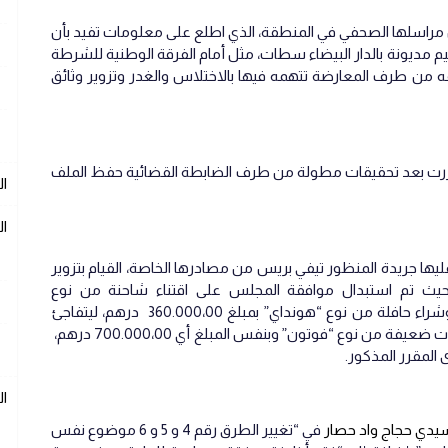
مراسلها الصحفي في المنطقة، الذي اطلع على معلومات تفيد بأن
ليم مديونة بالدار البيضاء سطات، مثل أمام الفرقة الوطنية للشرطة
 من طرف المعارضة تتهمه فيها بالاختلاس والغدر وتزوير وثائق
 قررت بعد تحقيقات مطولة من طرف الضابطة القضائية حفظ الملف
ال
ال
ا جريدة المنظور تيفي بريس من مصادرها الخاصة، القيام بتزوير
وى المقرر الجماعي لدورة فبراير 2016، حيث تم استبدال موافقة المجلس على اقتناء شاحنة من نوع
ميتسوبيشي بمبلغ يصل 700.000،00 درهم وشراء حافلة من نوع “هونداي” بمبلغ 360.000،00 درهم، ليتفاجئ
الجميع باقتنائه لشاحنة ذات صنع صيني وبخاصيات ضعيفة من نوع “فوتون” وبنفس المبلغ أي 700.000،00 درهم،
 المقرر المذكور.
ا
يدي حجاج واد حصار
في “تغيير الطرق رقم 4 و 5 و 6 موضوع نفس