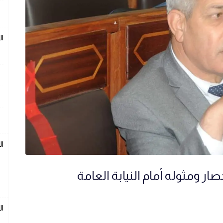
ال
ال
ر ومثوله أمام النيابة العامة
ال