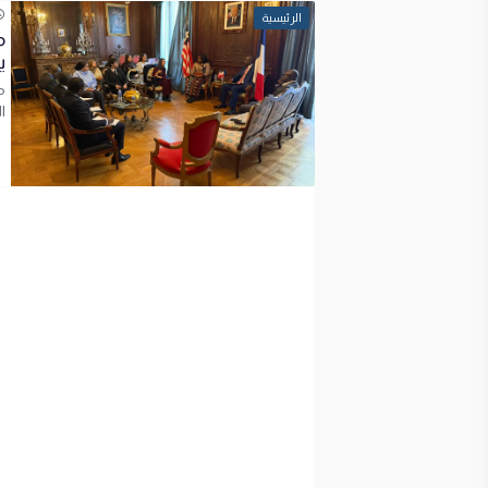
الرئيسية
م
ي
م
ا